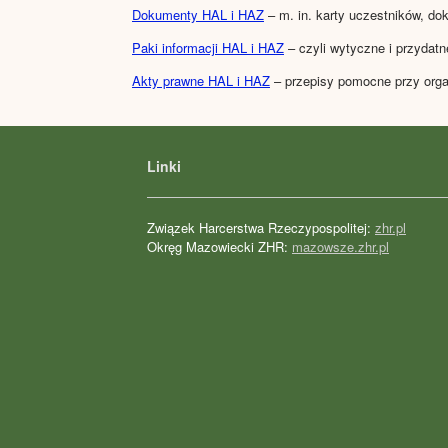
Dokumenty HAL i HAZ
– m. in. karty uczestników, d
Paki informacji HAL i HAZ
– czyli wytyczne i przydat
Akty prawne HAL i HAZ
– przepisy pomocne przy orga
Linki
Związek Harcerstwa Rzeczypospolitej:
zhr.pl
Okręg Mazowiecki ZHR:
mazowsze.zhr.pl