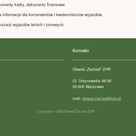
okumenty kadry, dokumenty finansowe
ne informacje dla komendantów i kwatermistrzów wyjazdów.
nizacji wyjazdów letnich i zimowych
Kontakt
Obwód „Zachód” ZHR
Ul. Ursynowska 36/38
02-605 Warszawa
mail:
obwod.zachod@zhr.pl
Copyright © 2025 Obwód Zachód ZHR