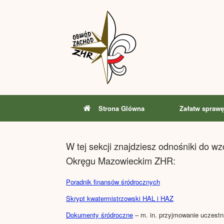
Skip
to
content
Strona Glówna
Załatw sprawę
W tej sekcji znajdziesz odnośniki do w
Okręgu Mazowieckim ZHR:
Poradnik finansów śródrocznych
Skrypt kwatermistrzowski HAL i HAZ
Dokumenty śródroczne
– m. in. przyjmowanie uczestni