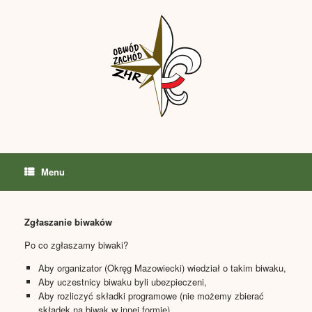
Skip
to
content
Menu
Zgłaszanie biwaków
Po co zgłaszamy biwaki?
Aby organizator (Okręg Mazowiecki) wiedział o takim biwaku,
Aby uczestnicy biwaku byli ubezpieczeni,
Aby rozliczyć składki programowe (nie możemy zbierać
składek na biwak w innej formie).