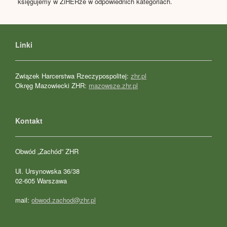
księgujemy w ZiHERze w odpowiednich kategoriach.
Linki
Związek Harcerstwa Rzeczypospolitej:
zhr.pl
Okręg Mazowiecki ZHR:
mazowsze.zhr.pl
Kontakt
Obwód „Zachód” ZHR
Ul. Ursynowska 36/38
02-605 Warszawa
mail:
obwod.zachod@zhr.pl