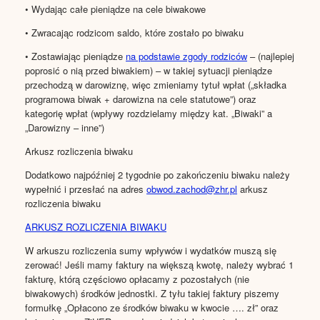
• Wydając całe pieniądze na cele biwakowe
• Zwracając rodzicom saldo, które zostało po biwaku
• Zostawiając pieniądze
na podstawie zgody rodziców
– (najlepiej
poprosić o nią przed biwakiem) – w takiej sytuacji pieniądze
przechodzą w darowiznę, więc zmieniamy tytuł wpłat („składka
programowa biwak + darowizna na cele statutowe”) oraz
kategorię wpłat (wpływy rozdzielamy między kat. „Biwaki” a
„Darowizny – inne”)
Arkusz rozliczenia biwaku
Dodatkowo najpóźniej 2 tygodnie po zakończeniu biwaku należy
wypełnić i przesłać na adres
obwod.zachod@zhr.pl
arkusz
rozliczenia biwaku
ARKUSZ ROZLICZENIA BIWAKU
W arkuszu rozliczenia sumy wpływów i wydatków muszą się
zerować! Jeśli mamy faktury na większą kwotę, należy wybrać 1
fakturę, którą częściowo opłacamy z pozostałych (nie
biwakowych) środków jednostki. Z tyłu takiej faktury piszemy
formułkę „Opłacono ze środków biwaku w kwocie …. zł” oraz